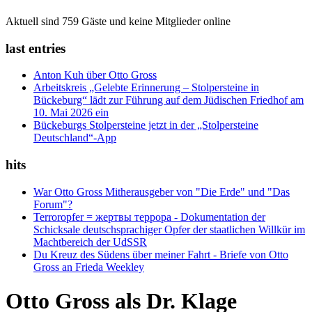
Aktuell sind 759 Gäste und keine Mitglieder online
last entries
Anton Kuh über Otto Gross
Arbeitskreis „Gelebte Erinnerung – Stolpersteine in
Bückeburg“ lädt zur Führung auf dem Jüdischen Friedhof am
10. Mai 2026 ein
Bückeburgs Stolpersteine jetzt in der „Stolpersteine
Deutschland“-App
hits
War Otto Gross Mitherausgeber von "Die Erde" und "Das
Forum"?
Terroropfer = жертвы террора - Dokumentation der
Schicksale deutschsprachiger Opfer der staatlichen Willkür im
Machtbereich der UdSSR
Du Kreuz des Südens über meiner Fahrt - Briefe von Otto
Gross an Frieda Weekley
Otto Gross als Dr. Klage