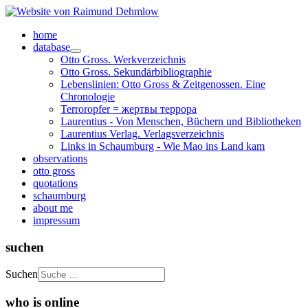
home
database
Otto Gross. Werkverzeichnis
Otto Gross. Sekundärbibliographie
Lebenslinien: Otto Gross & Zeitgenossen. Eine
Chronologie
Terroropfer = жертвы террора
Laurentius - Von Menschen, Büchern und Bibliotheken
Laurentius Verlag. Verlagsverzeichnis
Links in Schaumburg - Wie Mao ins Land kam
observations
otto gross
quotations
schaumburg
about me
impressum
suchen
Suchen
who is online