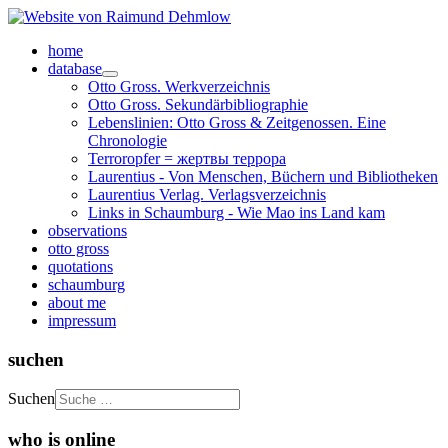
home
database
Otto Gross. Werkverzeichnis
Otto Gross. Sekundärbibliographie
Lebenslinien: Otto Gross & Zeitgenossen. Eine
Chronologie
Terroropfer = жертвы террора
Laurentius - Von Menschen, Büchern und Bibliotheken
Laurentius Verlag. Verlagsverzeichnis
Links in Schaumburg - Wie Mao ins Land kam
observations
otto gross
quotations
schaumburg
about me
impressum
suchen
Suchen
who is online