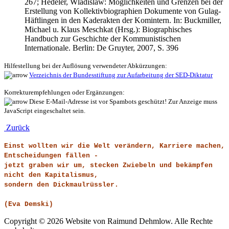
267; Hedeler, Wladislaw: Möglichkeiten und Grenzen bei der
Erstellung von Kollektivbiographien Dokumente von Gulag-
Häftlingen in den Kaderakten der Komintern. In: Buckmiller,
Michael u. Klaus Meschkat (Hrsg.): Biographisches
Handbuch zur Geschichte der Kommunistischen
Internationale. Berlin: De Gruyter, 2007, S. 396
Hilfestellung bei der Auflösung verwendeter Abkürzungen:
Verzeichnis der Bundesstiftung zur Aufarbeitung der SED-Diktatur
Korrekturempfehlungen oder Ergänzungen:
Diese E-Mail-Adresse ist vor Spambots geschützt! Zur Anzeige muss
JavaScript eingeschaltet sein.
Zurück
Einst wollten wir die Welt verändern, Karriere machen,
Entscheidungen fällen -
jetzt graben wir um, stecken Zwiebeln und bekämpfen
nicht den Kapitalismus,
sondern den Dickmaulrüssler.
(Eva Demski)
Copyright © 2026 Website von Raimund Dehmlow. Alle Rechte