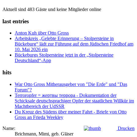
Aktuell sind 483 Gäste und keine Mitglieder online
last entries
Anton Kuh über Otto Gross
Arbeitskreis „Gelebte Erinnerung – Stolpersteine in
Bückeburg“ lädt zur Führung auf dem Jüdischen Friedhof am
10. Mai 2026 ein
Bückeburgs Stolpersteine jetzt in der „Stolpersteine
Deutschland“-App
hits
War Otto Gross Mitherausgeber von "Die Erde" und "Das
Forum"?
Terroropfer = жертвы террора - Dokumentation der
Schicksale deutschsprachiger Opfer der staatlichen Willkür im
Machtbereich der UdSSR
Du Kreuz des Südens über meiner Fahrt - Briefe von Otto
Gross an Frieda Weekley
Name:
Drucken
Brichmann, Mimi, geb. Gläser