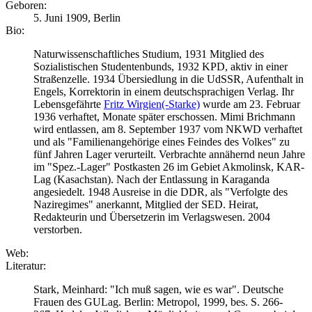
Geboren:
5. Juni 1909, Berlin
Bio:
Naturwissenschaftliches Studium, 1931 Mitglied des
Sozialistischen Studentenbunds, 1932 KPD, aktiv in einer
Straßenzelle. 1934 Übersiedlung in die UdSSR, Aufenthalt in
Engels, Korrektorin in einem deutschsprachigen Verlag. Ihr
Lebensgefährte
Fritz Wirgien(-Starke)
wurde am 23. Februar
1936 verhaftet, Monate später erschossen. Mimi Brichmann
wird entlassen, am 8. September 1937 vom NKWD verhaftet
und als "Familienangehörige eines Feindes des Volkes" zu
fünf Jahren Lager verurteilt. Verbrachte annähernd neun Jahre
im "Spez.-Lager" Postkasten 26 im Gebiet Akmolinsk, KAR-
Lag (Kasachstan). Nach der Entlassung in Karaganda
angesiedelt. 1948 Ausreise in die DDR, als "Verfolgte des
Naziregimes" anerkannt, Mitglied der SED. Heirat,
Redakteurin und Übersetzerin im Verlagswesen. 2004
verstorben.
Web:
Literatur:
Stark, Meinhard: "Ich muß sagen, wie es war". Deutsche
Frauen des GULag. Berlin: Metropol, 1999, bes. S. 266-