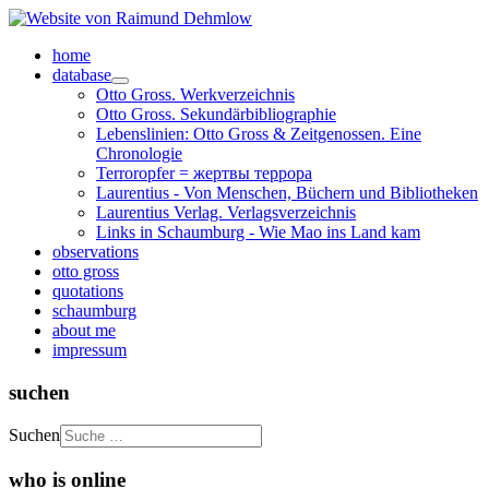
home
database
Otto Gross. Werkverzeichnis
Otto Gross. Sekundärbibliographie
Lebenslinien: Otto Gross & Zeitgenossen. Eine
Chronologie
Terroropfer = жертвы террора
Laurentius - Von Menschen, Büchern und Bibliotheken
Laurentius Verlag. Verlagsverzeichnis
Links in Schaumburg - Wie Mao ins Land kam
observations
otto gross
quotations
schaumburg
about me
impressum
suchen
Suchen
who is online