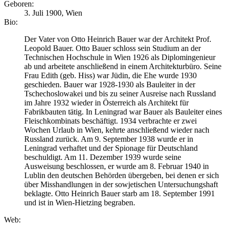
Geboren:
3. Juli 1900, Wien
Bio:
Der Vater von Otto Heinrich Bauer war der Architekt Prof.
Leopold Bauer. Otto Bauer schloss sein Studium an der
Technischen Hochschule in Wien 1926 als Diplomingenieur
ab und arbeitete anschließend in einem Architekturbüro. Seine
Frau Edith (geb. Hiss) war Jüdin, die Ehe wurde 1930
geschieden. Bauer war 1928-1930 als Bauleiter in der
Tschechoslowakei und bis zu seiner Ausreise nach Russland
im Jahre 1932 wieder in Österreich als Architekt für
Fabrikbauten tätig. In Leningrad war Bauer als Bauleiter eines
Fleischkombinats beschäftigt. 1934 verbrachte er zwei
Wochen Urlaub in Wien, kehrte anschließend wieder nach
Russland zurück. Am 9. September 1938 wurde er in
Leningrad verhaftet und der Spionage für Deutschland
beschuldigt. Am 11. Dezember 1939 wurde seine
Ausweisung beschlossen, er wurde am 8. Februar 1940 in
Lublin den deutschen Behörden übergeben, bei denen er sich
über Misshandlungen in der sowjetischen Untersuchungshaft
beklagte. Otto Heinrich Bauer starb am 18. September 1991
und ist in Wien-Hietzing begraben.
Web: