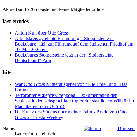
Aktuell sind 2266 Gäste und keine Mitglieder online
last entries
Anton Kuh über Otto Gross
Arbeitskreis „Gelebte Erinnerung – Stolpersteine in
Bückeburg“ lädt zur Führung auf dem Jüdischen Friedhof am
10. Mai 2026 ein
Bückeburgs Stolpersteine jetzt in der „Stolpersteine
Deutschland“-App
hits
War Otto Gross Mitherausgeber von "Die Erde" und "Das
Forum"?
Terroropfer = жертвы террора - Dokumentation der
Schicksale deutschsprachiger Opfer der staatlichen Willkür im
Machtbereich der UdSSR
Du Kreuz des Südens über meiner Fahrt - Briefe von Otto
Gross an Frieda Weekley
Name:
Drucken
Bauer, Otto Heinrich