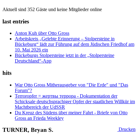
Aktuell sind 352 Gäste und keine Mitglieder online
last entries
Anton Kuh über Otto Gross
Arbeitskreis „Gelebte Erinnerung – Stolpersteine in
Bückeburg“ lädt zur Führung auf dem Jüdischen Friedhof am
10. Mai 2026 ein
Bückeburgs Stolpersteine jetzt in der „Stolpersteine
Deutschland“-App
hits
War Otto Gross Mitherausgeber von "Die Erde" und "Das
Forum"?
Terroropfer = жертвы террора - Dokumentation der
Schicksale deutschsprachiger Opfer der staatlichen Willkür im
Machtbereich der UdSSR
Du Kreuz des Südens über meiner Fahrt - Briefe von Otto
Gross an Frieda Weekley
TURNER, Bryan S.
Drucken