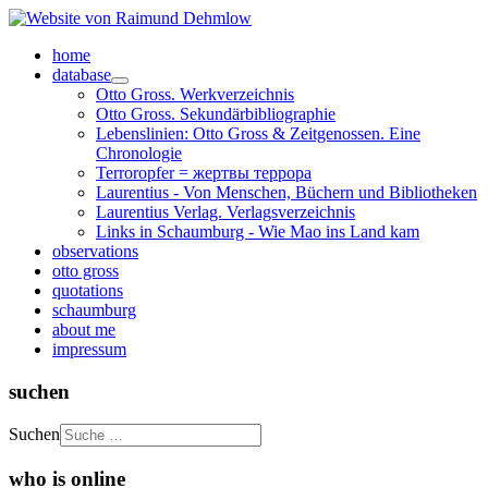
home
database
Otto Gross. Werkverzeichnis
Otto Gross. Sekundärbibliographie
Lebenslinien: Otto Gross & Zeitgenossen. Eine
Chronologie
Terroropfer = жертвы террора
Laurentius - Von Menschen, Büchern und Bibliotheken
Laurentius Verlag. Verlagsverzeichnis
Links in Schaumburg - Wie Mao ins Land kam
observations
otto gross
quotations
schaumburg
about me
impressum
suchen
Suchen
who is online