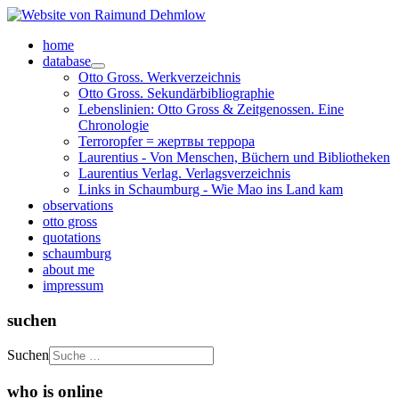
home
database
Otto Gross. Werkverzeichnis
Otto Gross. Sekundärbibliographie
Lebenslinien: Otto Gross & Zeitgenossen. Eine
Chronologie
Terroropfer = жертвы террора
Laurentius - Von Menschen, Büchern und Bibliotheken
Laurentius Verlag. Verlagsverzeichnis
Links in Schaumburg - Wie Mao ins Land kam
observations
otto gross
quotations
schaumburg
about me
impressum
suchen
Suchen
who is online