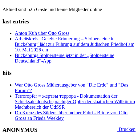
Aktuell sind 525 Gäste und keine Mitglieder online
last entries
Anton Kuh über Otto Gross
Arbeitskreis „Gelebte Erinnerung – Stolpersteine in
Bückeburg“ lädt zur Führung auf dem Jüdischen Friedhof am
10. Mai 2026 ein
Bückeburgs Stolpersteine jetzt in der „Stolpersteine
Deutschland“-App
hits
War Otto Gross Mitherausgeber von "Die Erde" und "Das
Forum"?
Terroropfer = жертвы террора - Dokumentation der
Schicksale deutschsprachiger Opfer der staatlichen Willkür im
Machtbereich der UdSSR
Du Kreuz des Südens über meiner Fahrt - Briefe von Otto
Gross an Frieda Weekley
ANONYMUS
Drucken