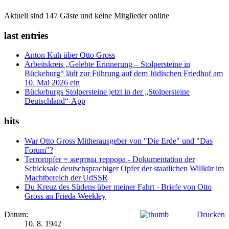
Aktuell sind 147 Gäste und keine Mitglieder online
last entries
Anton Kuh über Otto Gross
Arbeitskreis „Gelebte Erinnerung – Stolpersteine in
Bückeburg“ lädt zur Führung auf dem Jüdischen Friedhof am
10. Mai 2026 ein
Bückeburgs Stolpersteine jetzt in der „Stolpersteine
Deutschland“-App
hits
War Otto Gross Mitherausgeber von "Die Erde" und "Das
Forum"?
Terroropfer = жертвы террора - Dokumentation der
Schicksale deutschsprachiger Opfer der staatlichen Willkür im
Machtbereich der UdSSR
Du Kreuz des Südens über meiner Fahrt - Briefe von Otto
Gross an Frieda Weekley
Datum:
Drucken
10. 8. 1942