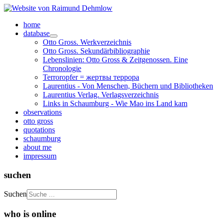
home
database
Otto Gross. Werkverzeichnis
Otto Gross. Sekundärbibliographie
Lebenslinien: Otto Gross & Zeitgenossen. Eine
Chronologie
Terroropfer = жертвы террора
Laurentius - Von Menschen, Büchern und Bibliotheken
Laurentius Verlag. Verlagsverzeichnis
Links in Schaumburg - Wie Mao ins Land kam
observations
otto gross
quotations
schaumburg
about me
impressum
suchen
Suchen
who is online