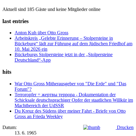
Aktuell sind 185 Gäste und keine Mitglieder online
last entries
Anton Kuh über Otto Gross
Arbeitskreis „Gelebte Erinnerung – Stolpersteine in
Bückeburg“ lädt zur Führung auf dem Jüdischen Friedhof am
10. Mai 2026 ein
Bückeburgs Stolpersteine jetzt in der „Stolpersteine
Deutschland“-App
hits
War Otto Gross Mitherausgeber von "Die Erde" und "Das
Forum"?
Terroropfer = жертвы террора - Dokumentation der
Schicksale deutschsprachiger Opfer der staatlichen Willkür im
Machtbereich der UdSSR
Du Kreuz des Südens über meiner Fahrt - Briefe von Otto
Gross an Frieda Weekley
Datum:
Drucken
13. 6. 1965