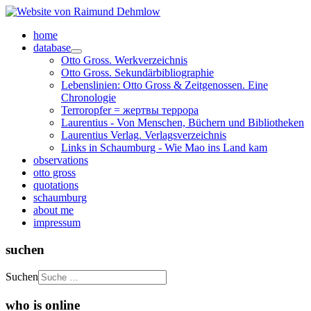
home
database
Otto Gross. Werkverzeichnis
Otto Gross. Sekundärbibliographie
Lebenslinien: Otto Gross & Zeitgenossen. Eine
Chronologie
Terroropfer = жертвы террора
Laurentius - Von Menschen, Büchern und Bibliotheken
Laurentius Verlag. Verlagsverzeichnis
Links in Schaumburg - Wie Mao ins Land kam
observations
otto gross
quotations
schaumburg
about me
impressum
suchen
Suchen
who is online