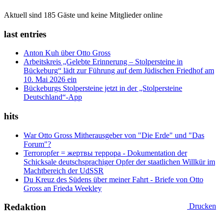
Aktuell sind 185 Gäste und keine Mitglieder online
last entries
Anton Kuh über Otto Gross
Arbeitskreis „Gelebte Erinnerung – Stolpersteine in
Bückeburg“ lädt zur Führung auf dem Jüdischen Friedhof am
10. Mai 2026 ein
Bückeburgs Stolpersteine jetzt in der „Stolpersteine
Deutschland“-App
hits
War Otto Gross Mitherausgeber von "Die Erde" und "Das
Forum"?
Terroropfer = жертвы террора - Dokumentation der
Schicksale deutschsprachiger Opfer der staatlichen Willkür im
Machtbereich der UdSSR
Du Kreuz des Südens über meiner Fahrt - Briefe von Otto
Gross an Frieda Weekley
Redaktion
Drucken