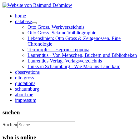
home
database
Otto Gross. Werkverzeichnis
Otto Gross. Sekundärbibliographie
Lebenslinien: Otto Gross & Zeitgenossen. Eine
Chronologie
Terroropfer = жертвы террора
Laurentius - Von Menschen, Büchern und Bibliotheken
Laurentius Verlag. Verlagsverzeichnis
Links in Schaumburg - Wie Mao ins Land kam
observations
otto gross
quotations
schaumburg
about me
impressum
suchen
Suchen
who is online